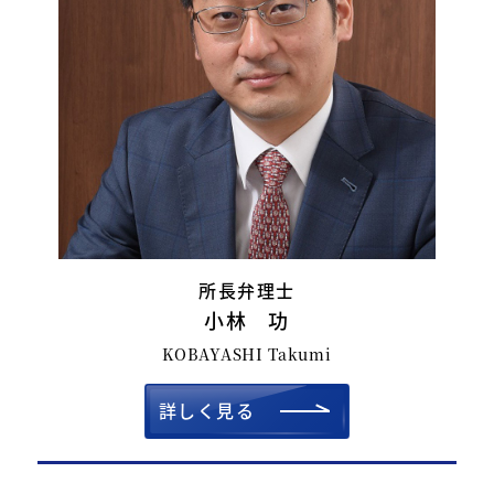
055-253-2111
営業時間 ／ 9：00～18：00（月曜日～金曜日）
※土・日・祝日休み
お問合せフォーム
24時間ご利用可能
※ご連絡までに数日かかる場合がございます
所長弁理士
小林 功
KOBAYASHI Takumi
詳しく見る