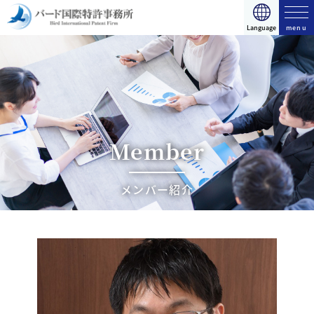
日本語
English
简体中文
Language
日本語
English
简体中文
トップページ
サービスのご案内
事務所紹介
Member
メンバー紹介
メンバー紹介
お知らせ
資料ダウンロード
プライバシーポリシー