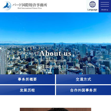
日本語
English
简体中文
Language
日本語
English
简体中文
首页
业务内容与价格
事务所介绍
About us
专业团队
事务所介绍
事务所简介资料
事务所概要
交通方式
隐私政策
发展历程
合作外国事务所
+81-55-253-2111